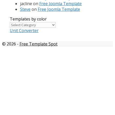
jacline
on
Free Joomla Template
Steve
on
Free Joomla Template
Templates by color
Templates
by
Unit Converter
color
© 2026
-
Free Template Spot