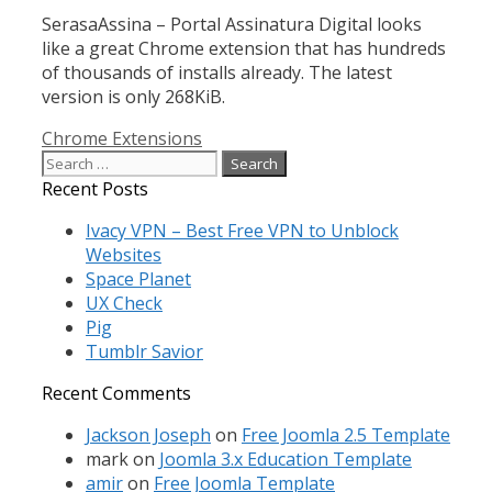
SerasaAssina – Portal Assinatura Digital looks
like a great Chrome extension that has hundreds
of thousands of installs already. The latest
version is only 268KiB.
Categories
Chrome Extensions
Search
for:
Recent Posts
Ivacy VPN – Best Free VPN to Unblock
Websites
Space Planet
UX Check
Pig
Tumblr Savior
Recent Comments
Jackson Joseph
on
Free Joomla 2.5 Template
mark
on
Joomla 3.x Education Template
amir
on
Free Joomla Template